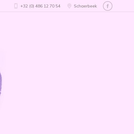
+32 (0) 486 12 70 54
Schaerbeek
Facebook
page
opens
in
new
window