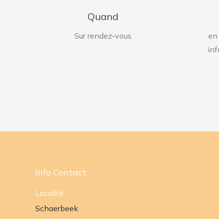
Quand
Sur rendez-vous
en 
in
Info Contact
Localité:
Schaerbeek