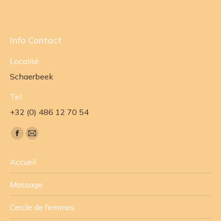
Info Contact
Localité:
Schaerbeek
Tel:
+32 (0) 486 12 70 54
Trouvez nous sur :
Facebook
E-
page
mail
Accueil
opens
page
in
opens
Massage
new
in
window
new
Cercle de femmes
window