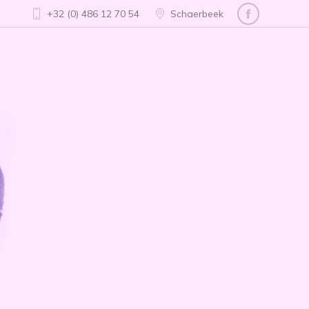
+32 (0) 486 12 70 54
Schaerbeek
Facebook
page
opens
in
new
window