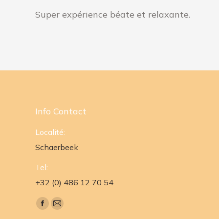
Super expérience béate et relaxante.
Info Contact
Localité:
Schaerbeek
Tel:
+32 (0) 486 12 70 54
Trouvez nous sur :
Facebook
E-